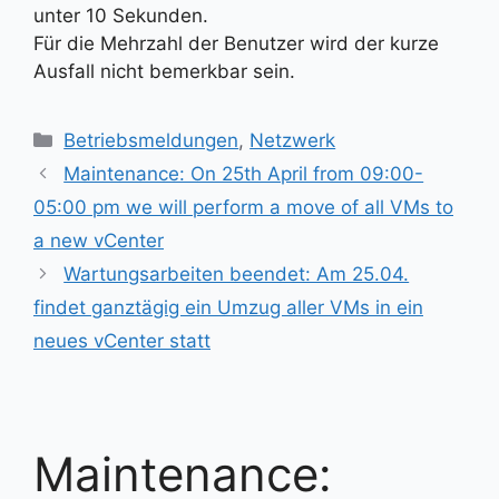
unter 10 Sekunden.
Für die Mehrzahl der Benutzer wird der kurze
Ausfall nicht bemerkbar sein.
Kategorien
Betriebsmeldungen
,
Netzwerk
Maintenance: On 25th April from 09:00-
05:00 pm we will perform a move of all VMs to
a new vCenter
Wartungsarbeiten beendet: Am 25.04.
findet ganztägig ein Umzug aller VMs in ein
neues vCenter statt
Maintenance: