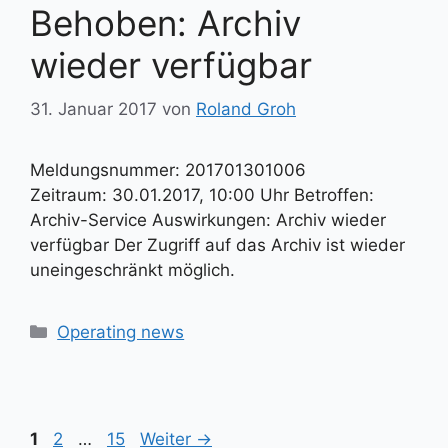
Behoben: Archiv
wieder verfügbar
31. Januar 2017
von
Roland Groh
Meldungsnummer: 201701301006
Zeitraum: 30.01.2017, 10:00 Uhr Betroffen:
Archiv-Service Auswirkungen: Archiv wieder
verfügbar Der Zugriff auf das Archiv ist wieder
uneingeschränkt möglich.
Kategorien
Operating news
Seite
Seite
Seite
1
2
…
15
Weiter
→