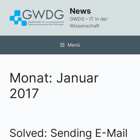
Zum
News
Inhalt
springen
GWDG – IT in der
Wissenschaft
Menü
Monat:
Januar
2017
Solved: Sending E-Mail