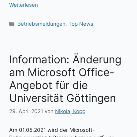
Weiterlesen
Kategorien
Betriebsmeldungen
,
Top News
Information: Änderung
am Microsoft Office-
Angebot für die
Universität Göttingen
29. April 2021
von
Nikolaj Kopp
Am 01.05.2021 wird der Microsoft-