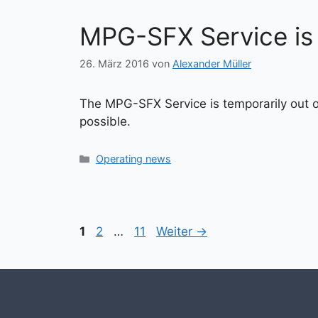
MPG-SFX Service is 
26. März 2016
von
Alexander Müller
The MPG-SFX Service is temporarily out o
possible.
Kategorien
Operating news
Seite
Seite
Seite
1
2
…
11
Weiter
→