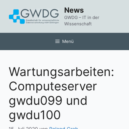
Zum
News
Inhalt
springen
GWDG – IT in der
Wissenschaft
Menü
Wartungsarbeiten:
Computeserver
gwdu099 und
gwdu100
15. Juli 2020
von
Roland Groh