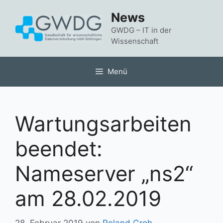
Zum
News
Inhalt
springen
GWDG – IT in der
Wissenschaft
Menü
Wartungsarbeiten
beendet:
Nameserver „ns2“
am 28.02.2019
28. Februar 2019
von
Roland Groh