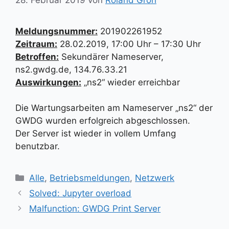
Meldungsnummer:
201902261952
Zeitraum:
28.02.2019, 17:00 Uhr – 17:30 Uhr
Betroffen:
Sekundärer Nameserver,
ns2.gwdg.de, 134.76.33.21
Auswirkungen:
„ns2“ wieder erreichbar
Die Wartungsarbeiten am Nameserver „ns2“ der
GWDG wurden erfolgreich abgeschlossen.
Der Server ist wieder in vollem Umfang
benutzbar.
Kategorien
Alle
,
Betriebsmeldungen
,
Netzwerk
Solved: Jupyter overload
Malfunction: GWDG Print Server