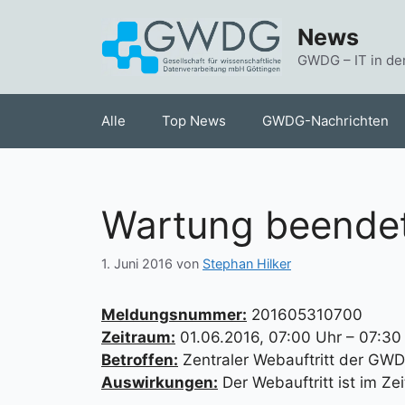
Zum
News
Inhalt
springen
GWDG – IT in de
Alle
Top News
GWDG-Nachrichten
Wartung beendet
1. Juni 2016
von
Stephan Hilker
Meldungsnummer:
201605310700
Zeitraum:
01.06.2016, 07:00 Uhr – 07:30
Betroffen:
Zentraler Webauftritt der GW
Auswirkungen:
Der Webauftritt ist im Ze