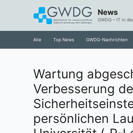
Zum
News
Inhalt
springen
GWDG – IT in de
Alle
Top News
GWDG-Nachrichten
Wartung abgesch
Verbesserung d
Sicherheitseinste
persönlichen La