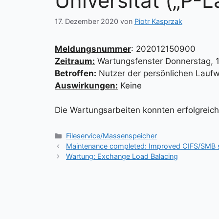
Universität („P-
17. Dezember 2020
von
Piotr Kasprzak
Meldungsnummer
: 202012150900
Zeitraum:
Wartungsfenster Donnerstag, 1
Betroffen:
Nutzer der persönlichen Laufw
Auswirkungen:
Keine
Die Wartungsarbeiten konnten erfolgreic
Kategorien
Fileservice/Massenspeicher
Maintenance completed: Improved CIFS/SMB sec
Wartung: Exchange Load Balacing