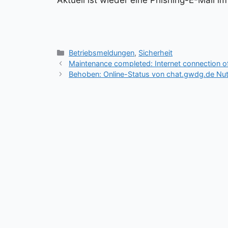
Aktuell ist wieder eine Phishing-E-Mail i
Kategorien
Betriebsmeldungen
,
Sicherheit
Maintenance completed: Internet connection 
Behoben: Online-Status von chat.gwdg.de Nutz