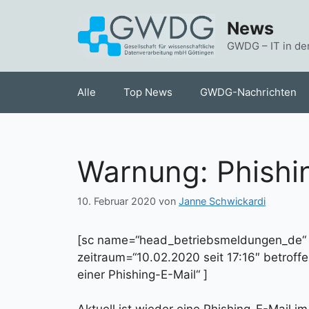
Zum
News
Inhalt
springen
GWDG – IT in de
Alle
Top News
GWDG-Nachrichten
Warnung: Phishi
10. Februar 2020
von
Janne Schwickardi
[sc name=“head_betriebsmeldungen_de
zeitraum=“10.02.2020 seit 17:16″ betrof
einer Phishing-E-Mail“ ]