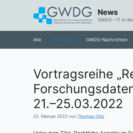
Zum
News
Inhalt
springen
GWDG – IT in de
Alle
Top News
GWDG-Nachrichten
Vortragsreihe „R
Forschungsdate
21.–25.03.2022
22. Februar 2022
von
Thomas Otto
Unter dem Titel „Rechtliche Aspekte im 