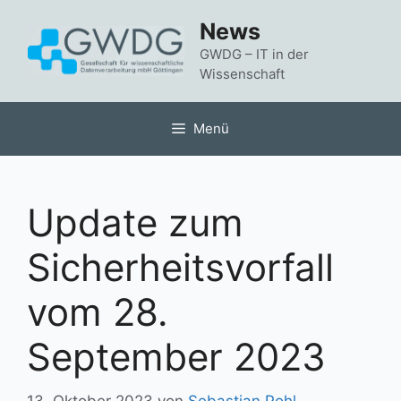
Zum
News
Inhalt
springen
GWDG – IT in der
Wissenschaft
Menü
Update zum
Sicherheitsvorfall
vom 28.
September 2023
13. Oktober 2023
von
Sebastian Pohl