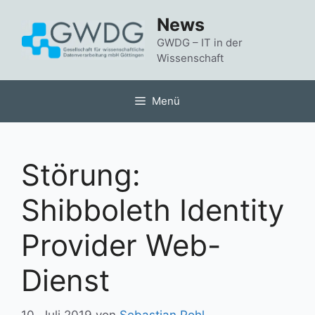
Zum
News
Inhalt
springen
GWDG – IT in der
Wissenschaft
Menü
Störung:
Shibboleth Identity
Provider Web-
Dienst
10. Juli 2019
von
Sebastian Pohl