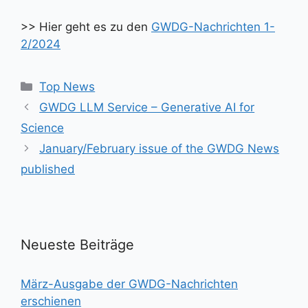
>> Hier geht es zu den
GWDG-Nachrichten 1-
2/2024
Kategorien
Top News
GWDG LLM Service – Generative AI for
Science
January/February issue of the GWDG News
published
Neueste Beiträge
März-Ausgabe der GWDG-Nachrichten
erschienen