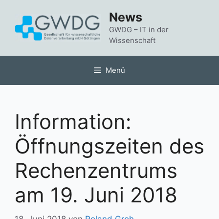
Zum
News
Inhalt
springen
GWDG – IT in der
Wissenschaft
Menü
Information:
Öffnungszeiten des
Rechenzentrums
am 19. Juni 2018
18. Juni 2018
von
Roland Groh