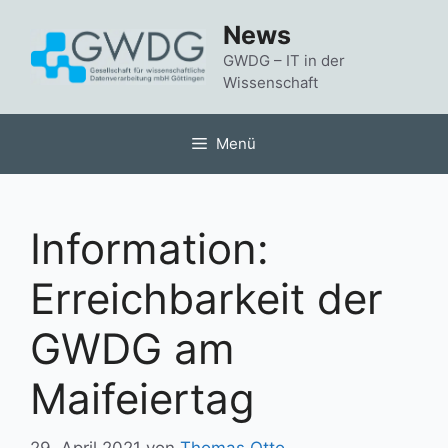
Zum
News
Inhalt
springen
GWDG – IT in der
Wissenschaft
Menü
Information:
Erreichbarkeit der
GWDG am
Maifeiertag
29. April 2021
von
Thomas Otto