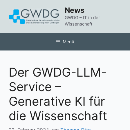
Zum
News
Inhalt
springen
GWDG – IT in der
Wissenschaft
Menü
Der GWDG-LLM-
Service –
Generative KI für
die Wissenschaft
22. Februar 2024
von
Thomas Otto