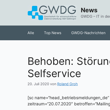
Zum
News
Inhalt
springen
GWDG – IT in de
Alle
Top News
GWDG-Nachrichten
Behoben: Störung
Selfservice
20. Juli 2020
von
Roland Groh
[sc name=“head_betriebsmeldungen_de
zeitraum=“20.07.2020″ betroffen=“Mailingl