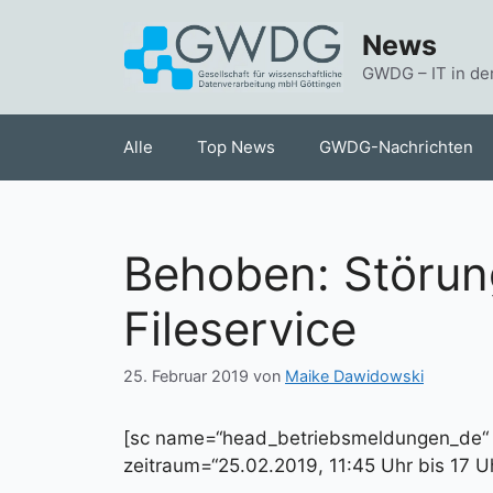
Zum
News
Inhalt
springen
GWDG – IT in de
Alle
Top News
GWDG-Nachrichten
Behoben: Störun
Fileservice
25. Februar 2019
von
Maike Dawidowski
[sc name=“head_betriebsmeldungen_de
zeitraum=“25.02.2019, 11:45 Uhr bis 17 Uh