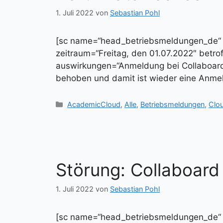
1. Juli 2022
von
Sebastian Pohl
[sc name=“head_betriebsmeldungen_de
zeitraum=“Freitag, den 01.07.2022″ betr
auswirkungen=“Anmeldung bei Collaboard
behoben und damit ist wieder eine Anmel
Kategorien
AcademicCloud
,
Alle
,
Betriebsmeldungen
,
Clo
Störung: Collaboard
1. Juli 2022
von
Sebastian Pohl
[sc name=“head_betriebsmeldungen_de