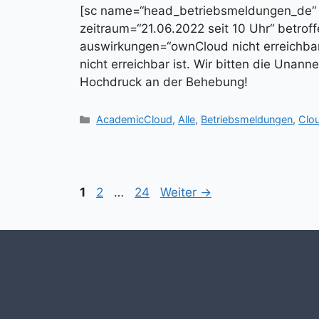
[sc name=“head_betriebsmeldungen_de
zeitraum=“21.06.2022 seit 10 Uhr“ betro
auswirkungen=“ownCloud nicht erreichbar
nicht erreichbar ist. Wir bitten die Unan
Hochdruck an der Behebung!
Kategorien
AcademicCloud
,
Alle
,
Betriebsmeldungen
,
Clo
Seite
Seite
Seite
1
2
…
24
Weiter
→