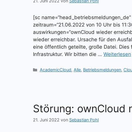
21. Juni 2022
von
Sebastian Pohl
[sc name=“head_betriebsmeldungen_de
zeitraum=“21.06.2022 von 10 Uhr bis 11:
auswirkungen=“ownCloud wieder erreichba
wieder erreichbar. Ursache für den Ausfal
eine öffentlich geteilte, große Datei. Dies
Infrastruktur. Wir bitten die …
Weiterlesen
Kategorien
AcademicCloud
,
Alle
,
Betriebsmeldungen
,
Clo
Störung: ownCloud n
21. Juni 2022
von
Sebastian Pohl