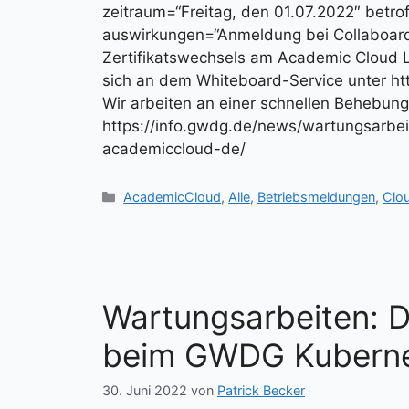
zeitraum=“Freitag, den 01.07.2022″ betr
auswirkungen=“Anmeldung bei Collaboard 
Zertifikatswechsels am Academic Cloud Lo
sich an dem Whiteboard-Service unter h
Wir arbeiten an einer schnellen Behebung
https://info.gwdg.de/news/wartungsarbei
academiccloud-de/
Kategorien
AcademicCloud
,
Alle
,
Betriebsmeldungen
,
Clo
Wartungsarbeiten: 
beim GWDG Kubernet
30. Juni 2022
von
Patrick Becker