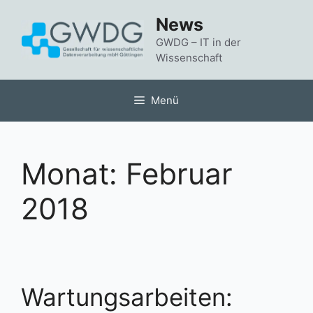
Zum
News
Inhalt
springen
GWDG – IT in der
Wissenschaft
Menü
Monat:
Februar
2018
Wartungsarbeiten: