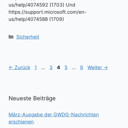
us/help/4074592 (1703) Und
https://support.microsoft.com/en-
us/help/4074588 (1709)
Kategorien
Sicherheit
Seite
Seite
Seite
Seite
Seite
←
Zurück
1
…
3
4
5
…
9
Weiter
→
Neueste Beiträge
März-Ausgabe der GWDG-Nachrichten
erschienen