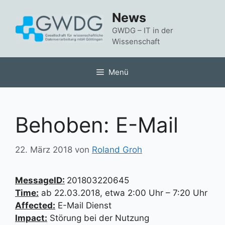
Zum
News
Inhalt
springen
GWDG – IT in der
Wissenschaft
Menü
Behoben: E-Mail
22. März 2018
von
Roland Groh
MessageID:
201803220645
Time:
ab 22.03.2018, etwa 2:00 Uhr – 7:20 Uhr
Affected:
E-Mail Dienst
Impact:
Störung bei der Nutzung