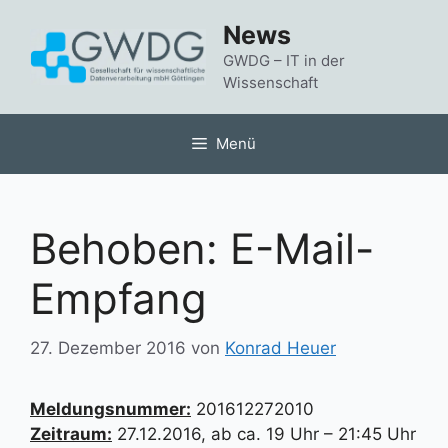
Zum
News
Inhalt
springen
GWDG – IT in der
Wissenschaft
Menü
Behoben: E-Mail-
Empfang
27. Dezember 2016
von
Konrad Heuer
Meldungsnummer:
201612272010
Zeitraum:
27.12.2016, ab ca. 19 Uhr – 21:45 Uhr