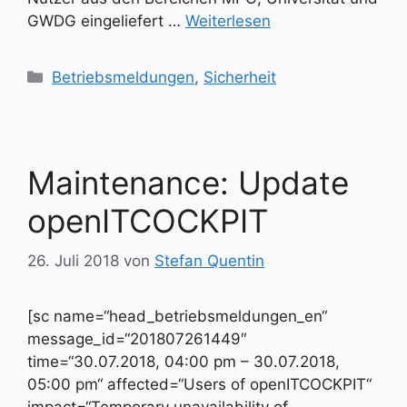
GWDG eingeliefert …
Weiterlesen
Kategorien
Betriebsmeldungen
,
Sicherheit
Maintenance: Update
openITCOCKPIT
26. Juli 2018
von
Stefan Quentin
[sc name=“head_betriebsmeldungen_en“
message_id=“201807261449″
time=“30.07.2018, 04:00 pm – 30.07.2018,
05:00 pm“ affected=“Users of openITCOCKPIT“