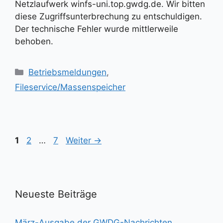
Netzlaufwerk winfs-uni.top.gwdg.de. Wir bitten
diese Zugriffsunterbrechung zu entschuldigen.
Der technische Fehler wurde mittlerweile
behoben.
Kategorien
Betriebsmeldungen
,
Fileservice/Massenspeicher
Seite
Seite
Seite
1
2
…
7
Weiter
→
Neueste Beiträge
März-Ausgabe der GWDG-Nachrichten