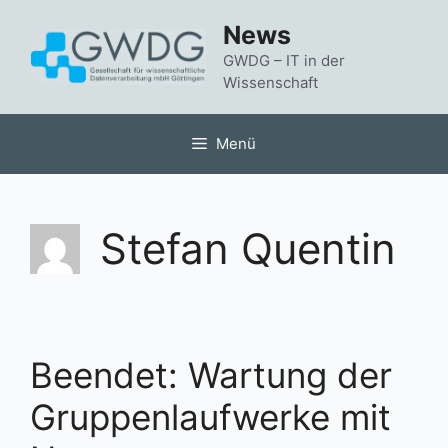
Zum
News
Inhalt
springen
GWDG – IT in der
Wissenschaft
Menü
Stefan Quentin
Beendet: Wartung der
Gruppenlaufwerke mit