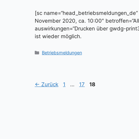
[sc name=“head_betriebsmeldungen_de“
November 2020, ca. 10:00″ betroffen=“Al
auswirkungen=“Drucken über gwdg-print3
ist wieder möglich.
Kategorien
Betriebsmeldungen
Seite
Seite
Seite
←
Zurück
1
…
17
18