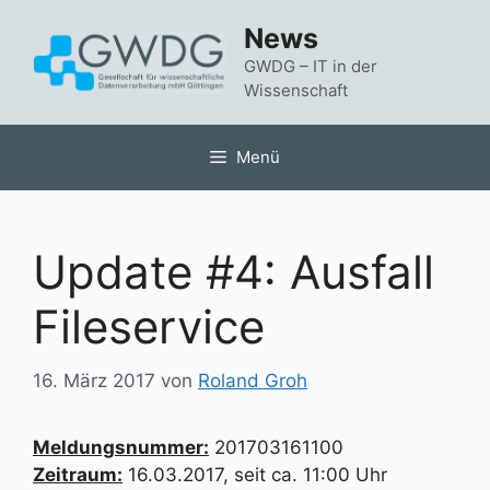
Zum
News
Inhalt
springen
GWDG – IT in der
Wissenschaft
Menü
Update #4: Ausfall
Fileservice
16. März 2017
von
Roland Groh
Meldungsnummer:
201703161100
Zeitraum:
16.03.2017, seit ca. 11:00 Uhr