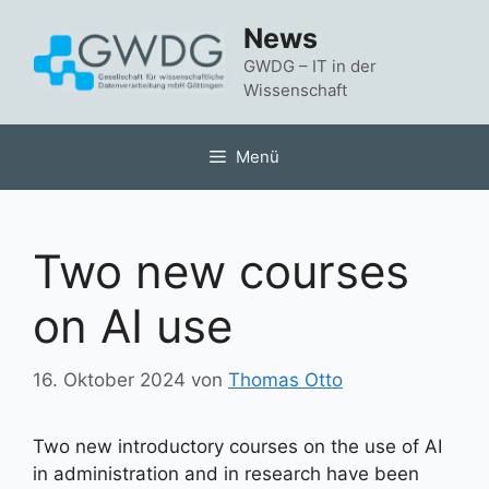
Zum
News
Inhalt
springen
GWDG – IT in der
Wissenschaft
Menü
Two new courses
on AI use
16. Oktober 2024
von
Thomas Otto
Two new introductory courses on the use of AI
in administration and in research have been