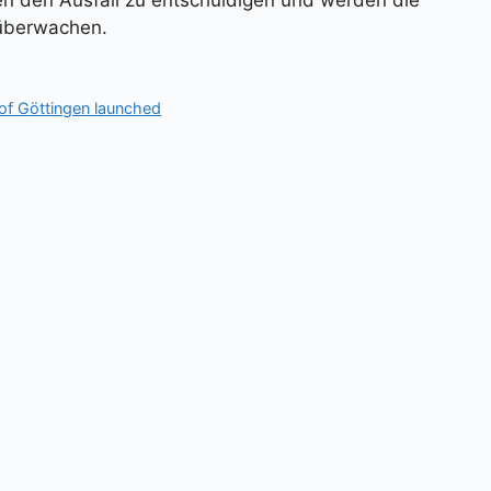
tten den Ausfall zu entschuldigen und werden die
 überwachen.
 of Göttingen launched