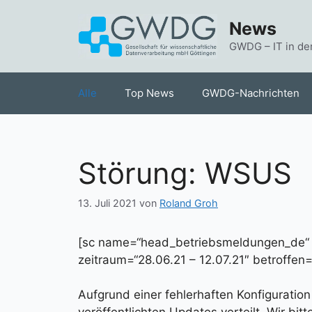
Zum
News
Inhalt
springen
GWDG – IT in de
Alle
Top News
GWDG-Nachrichten
Störung: WSUS
13. Juli 2021
von
Roland Groh
[sc name=“head_betriebsmeldungen_de
zeitraum=“28.06.21 – 12.07.21″ betroffen
Aufgrund einer fehlerhaften Konfigurati