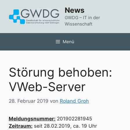
Zum
News
Inhalt
springen
GWDG – IT in der
Wissenschaft
Menü
Störung behoben:
VWeb-Server
28. Februar 2019
von
Roland Groh
Meldungsnummer:
201902281945
Zeitraum:
seit 28.02.2019, ca. 19 Uhr