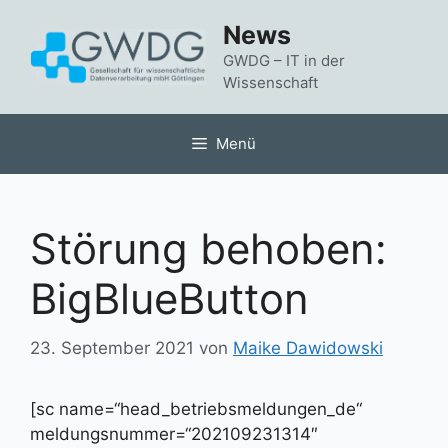
Zum
News
Inhalt
springen
GWDG – IT in der
Wissenschaft
Menü
Störung behoben:
BigBlueButton
23. September 2021
von
Maike Dawidowski
[sc name=“head_betriebsmeldungen_de“
meldungsnummer=“202109231314″