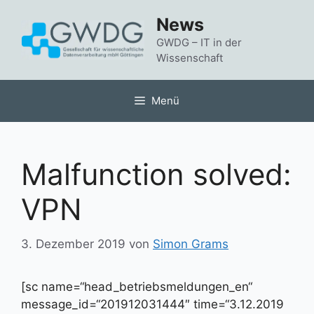
Zum
News
Inhalt
springen
GWDG – IT in der
Wissenschaft
Menü
Malfunction solved:
VPN
3. Dezember 2019
von
Simon Grams
[sc name=“head_betriebsmeldungen_en“
message_id=“201912031444″ time=“3.12.2019