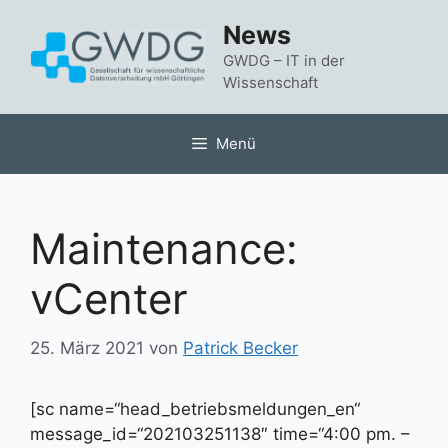
Zum
News
Inhalt
springen
GWDG – IT in der
Wissenschaft
Menü
Maintenance:
vCenter
25. März 2021
von
Patrick Becker
[sc name=“head_betriebsmeldungen_en“
message_id=“202103251138″ time=“4:00 pm. –