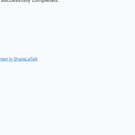
successfully completed.
ten in ShareLaTeX