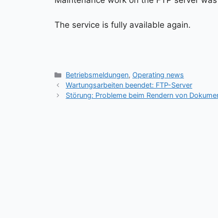
Maintenance work on the FTP server was 
The service is fully available again.
Kategorien
Betriebsmeldungen
,
Operating news
Wartungsarbeiten beendet: FTP-Server
Störung: Probleme beim Rendern von Dokumen