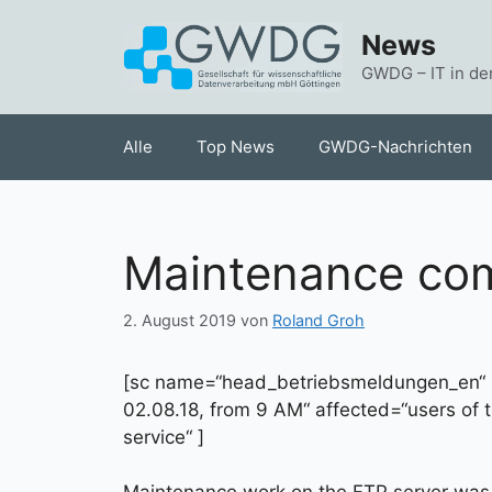
Zum
News
Inhalt
springen
GWDG – IT in de
Alle
Top News
GWDG-Nachrichten
Maintenance com
2. August 2019
von
Roland Groh
[sc name=“head_betriebsmeldungen_en“ 
02.08.18, from 9 AM“ affected=“users of t
service“ ]