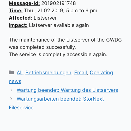
Message-Id:
201902191748
Time:
Thu., 21.02.2019, 5 pm to 6 pm
Affected:
Listserver
Impact:
Listserver available again
The maintenance of the Listserver of the GWDG
was completed successfully.
The service is completly accessible again.
Kategorien
All
,
Betriebsmeldungen
,
Email
,
Operating
news
Wartung beendet: Wartung des Listservers
Wartungsarbeiten beendet: StorNext
Fileservice