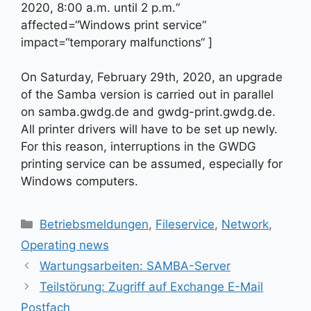
2020, 8:00 a.m. until 2 p.m.“
affected=“Windows print service“
impact=“temporary malfunctions“ ]
On Saturday, February 29th, 2020, an upgrade
of the Samba version is carried out in parallel
on samba.gwdg.de and gwdg-print.gwdg.de.
All printer drivers will have to be set up newly.
For this reason, interruptions in the GWDG
printing service can be assumed, especially for
Windows computers.
Kategorien
Betriebsmeldungen
,
Fileservice
,
Network
,
Operating news
Wartungsarbeiten: SAMBA-Server
Teilstörung: Zugriff auf Exchange E-Mail
Postfach