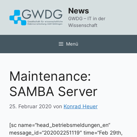
Zum
News
Inhalt
springen
GWDG – IT in der
Wissenschaft
Menü
Maintenance:
SAMBA Server
25. Februar 2020
von
Konrad Heuer
[sc name=“head_betriebsmeldungen_en“
message_id=“202002251119″ time=“Feb 29th,