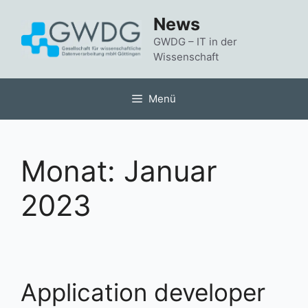
Zum
News
Inhalt
springen
GWDG – IT in der
Wissenschaft
Menü
Monat:
Januar
2023
Application developer