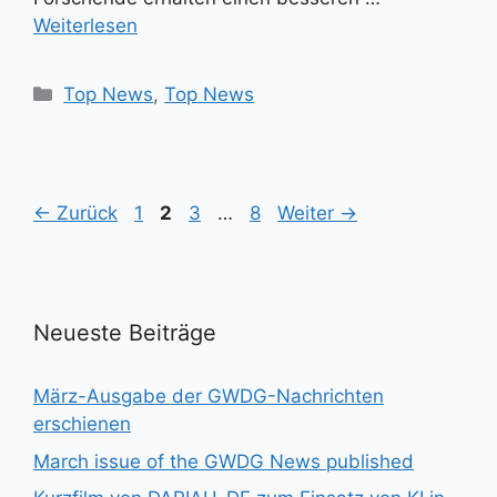
Weiterlesen
Kategorien
Top News
,
Top News
Seite
Seite
Seite
Seite
←
Zurück
1
2
3
…
8
Weiter
→
Neueste Beiträge
März-Ausgabe der GWDG-Nachrichten
erschienen
March issue of the GWDG News published