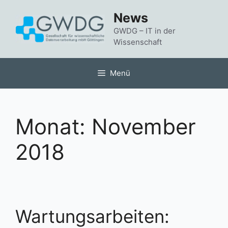
Zum
News
Inhalt
springen
GWDG – IT in der
Wissenschaft
Menü
Monat:
November
2018
Wartungsarbeiten: