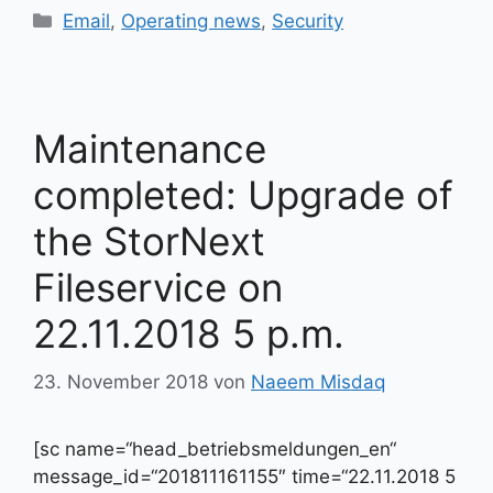
Kategorien
Email
,
Operating news
,
Security
Maintenance
completed: Upgrade of
the StorNext
Fileservice on
22.11.2018 5 p.m.
23. November 2018
von
Naeem Misdaq
[sc name=“head_betriebsmeldungen_en“
message_id=“201811161155″ time=“22.11.2018 5