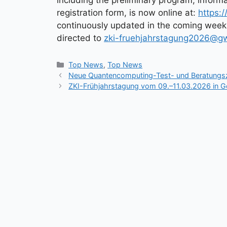
registration form, is now online at:
https:
continuously updated in the coming week
directed to
zki-fruehjahrstagung2026@g
Kategorien
Top News
,
Top News
Neue Quantencomputing-Test- und Beratungszen
ZKI-Frühjahrstagung vom 09.–11.03.2026 in G