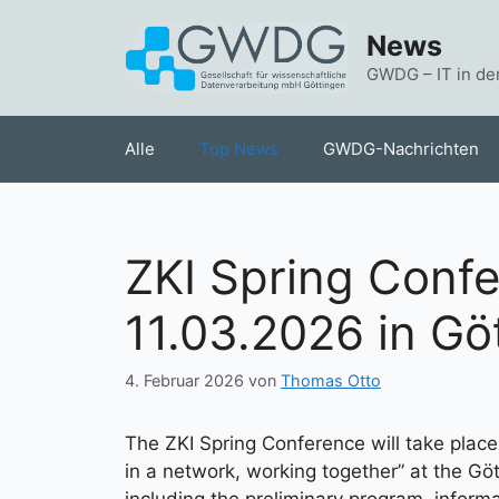
Zum
News
Inhalt
springen
GWDG – IT in de
Alle
Top News
GWDG-Nachrichten
ZKI Spring Confe
11.03.2026 in Gö
4. Februar 2026
von
Thomas Otto
The ZKI Spring Conference will take plac
in a network, working together” at the G
including the preliminary program, infor