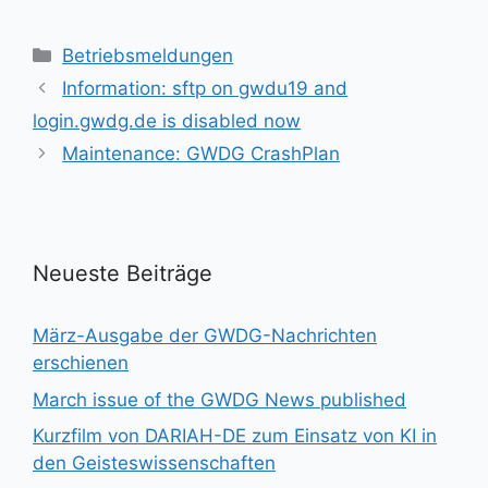
Kategorien
Betriebsmeldungen
Information: sftp on gwdu19 and
login.gwdg.de is disabled now
Maintenance: GWDG CrashPlan
Neueste Beiträge
März-Ausgabe der GWDG-Nachrichten
erschienen
March issue of the GWDG News published
Kurzfilm von DARIAH-DE zum Einsatz von KI in
den Geisteswissenschaften