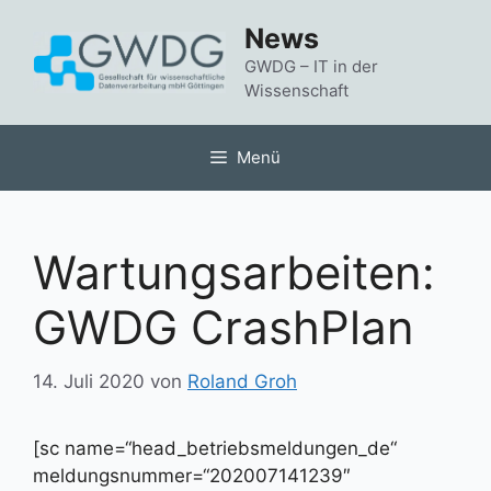
Zum
News
Inhalt
springen
GWDG – IT in der
Wissenschaft
Menü
Wartungsarbeiten:
GWDG CrashPlan
14. Juli 2020
von
Roland Groh
[sc name=“head_betriebsmeldungen_de“
meldungsnummer=“202007141239″