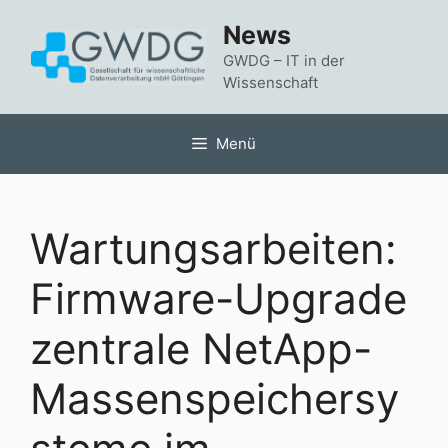
Zum
News
Inhalt
springen
GWDG – IT in der
Wissenschaft
Menü
Wartungsarbeiten:
Firmware-Upgrade
zentrale NetApp-
Massenspeichersy