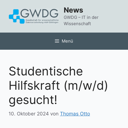
Zum
News
Inhalt
springen
GWDG – IT in der
Wissenschaft
Menü
Studentische
Hilfskraft (m/w/d)
gesucht!
10. Oktober 2024
von
Thomas Otto