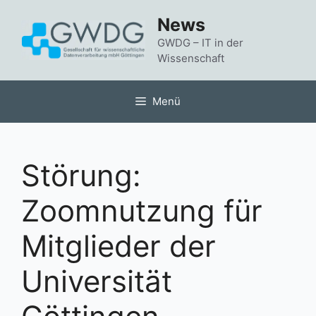
Zum
News
Inhalt
springen
GWDG – IT in der
Wissenschaft
Menü
Störung:
Zoomnutzung für
Mitglieder der
Universität