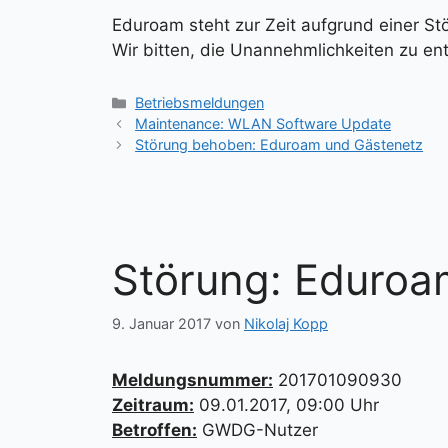
Eduroam steht zur Zeit aufgrund einer St
Wir bitten, die Unannehmlichkeiten zu en
Kategorien
Betriebsmeldungen
Maintenance: WLAN Software Update
Störung behoben: Eduroam und Gästenetz
Störung: Eduroa
9. Januar 2017
von
Nikolaj Kopp
Meldungsnummer:
201701090930
Zeitraum:
09.01.2017, 09:00 Uhr
Betroffen:
GWDG-Nutzer