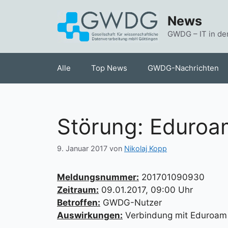
Zum
News
Inhalt
springen
GWDG – IT in de
Alle
Top News
GWDG-Nachrichten
Störung: Eduroa
9. Januar 2017
von
Nikolaj Kopp
Meldungsnummer:
201701090930
Zeitraum:
09.01.2017, 09:00 Uhr
Betroffen:
GWDG-Nutzer
Auswirkungen:
Verbindung mit Eduroam 