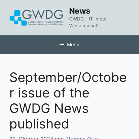
Zum
News
Inhalt
springen
GWDG – IT in der
Wissenschaft
Menü
September/Octobe
r issue of the
GWDG News
published
22. Oktober 2024
von
Thomas Otto