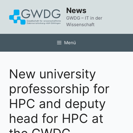
Zum
News
Inhalt
springen
GWDG – IT in der
Wissenschaft
Menü
New university
professorship for
HPC and deputy
head for HPC at