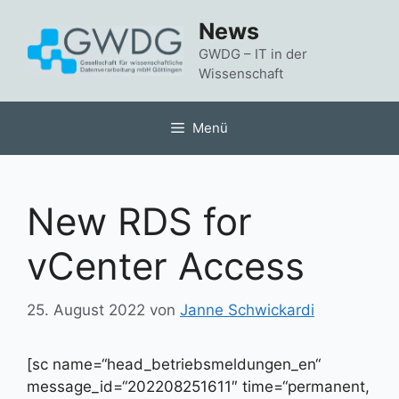
Zum
News
Inhalt
springen
GWDG – IT in der
Wissenschaft
Menü
New RDS for
vCenter Access
25. August 2022
von
Janne Schwickardi
[sc name=“head_betriebsmeldungen_en“
message_id=“202208251611″ time=“permanent,