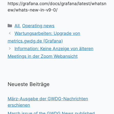
https://grafana.com/docs/grafana/latest/whatsn
ew/whats-new-in-v9-0/
Kategorien
All
,
Operating news
Wartungsarbeiten: Upgrade von
metrics.gwdg.de (Grafana)
Information: Keine Anzeige von älteren
Meetings in der Zoom Webansicht
Neueste Beiträge
März-Ausgabe der GWDG-Nachrichten
erschienen
March issue of the GWDG News published