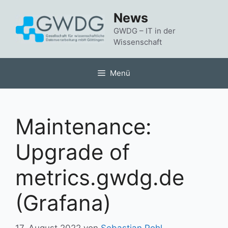
Zum
News
Inhalt
springen
GWDG – IT in der
Wissenschaft
Menü
Maintenance:
Upgrade of
metrics.gwdg.de
(Grafana)
17. August 2022
von
Sebastian Pohl