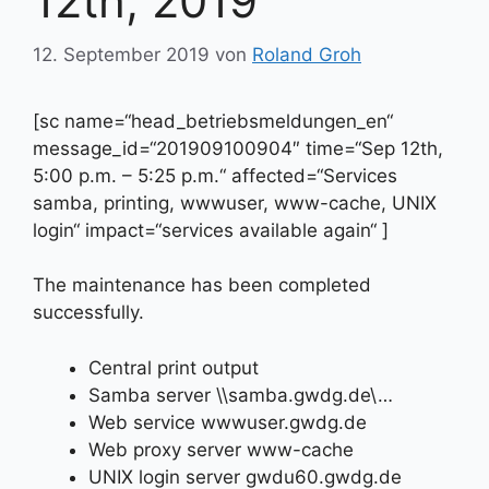
12th, 2019
12. September 2019
von
Roland Groh
[sc name=“head_betriebsmeldungen_en“
message_id=“201909100904″ time=“Sep 12th,
5:00 p.m. – 5:25 p.m.“ affected=“Services
samba, printing, wwwuser, www-cache, UNIX
login“ impact=“services available again“ ]
The maintenance has been completed
successfully.
Central print output
Samba server \\samba.gwdg.de\…
Web service wwwuser.gwdg.de
Web proxy server www-cache
UNIX login server gwdu60.gwdg.de