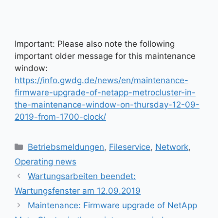
Important: Please also note the following
important older message for this maintenance
window:
https://info.gwdg.de/news/en/maintenance-
firmware-upgrade-of-netapp-metrocluster-in-
the-maintenance-window-on-thursday-12-09-
2019-from-1700-clock/
Kategorien
Betriebsmeldungen
,
Fileservice
,
Network
,
Operating news
Wartungsarbeiten beendet:
Wartungsfenster am 12.09.2019
Maintenance: Firmware upgrade of NetApp