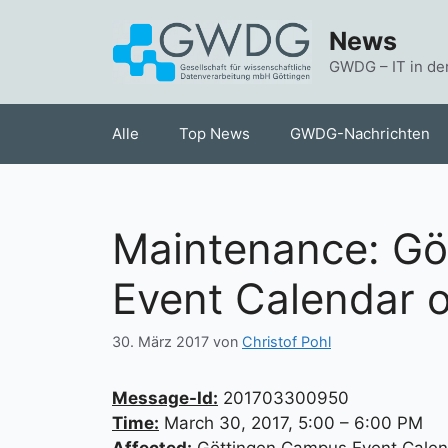
Zum
News
Inhalt
springen
GWDG – IT in de
Alle
Top News
GWDG-Nachrichten
Maintenance: G
Event Calendar 
30. März 2017
von
Christof Pohl
Message-Id:
201703300950
Time:
March 30, 2017, 5:00 – 6:00 PM
Affected:
Göttingen Campus Event Calen