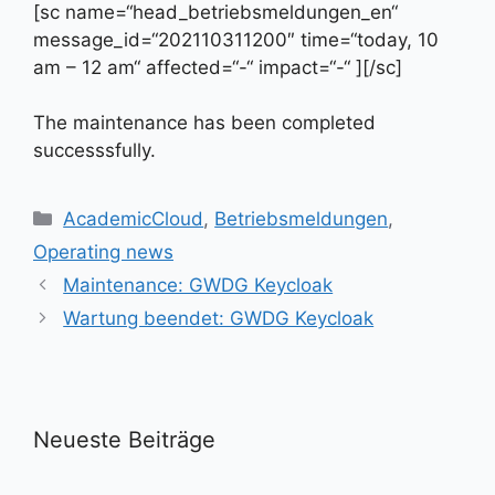
[sc name=“head_betriebsmeldungen_en“
message_id=“202110311200″ time=“today, 10
am – 12 am“ affected=“-“ impact=“-“ ][/sc]
The maintenance has been completed
successsfully.
Kategorien
AcademicCloud
,
Betriebsmeldungen
,
Operating news
Maintenance: GWDG Keycloak
Wartung beendet: GWDG Keycloak
Neueste Beiträge