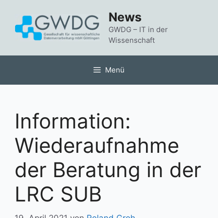
Zum
News
Inhalt
springen
GWDG – IT in der
Wissenschaft
Menü
Information:
Wiederaufnahme
der Beratung in der
LRC SUB
19. April 2021
von
Roland Groh